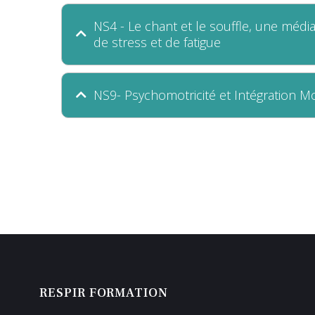
NS4 - Le chant et le souffle, une médi
de stress et de fatigue
NS9- Psychomotricité et Intégration Mo
RESPIR FORMATION