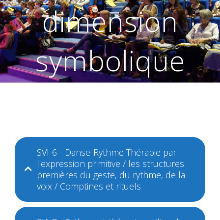
dimension
symbolique
SVI-6 - Danse-Rythme Thérapie par
l'expression primitive / les structures
premières du geste, du rythme, de la
voix / Comptines et rituels