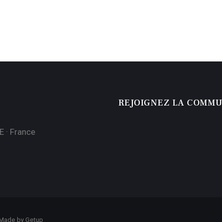
REJOIGNEZ LA COMM
E · France
 Made by
Getup