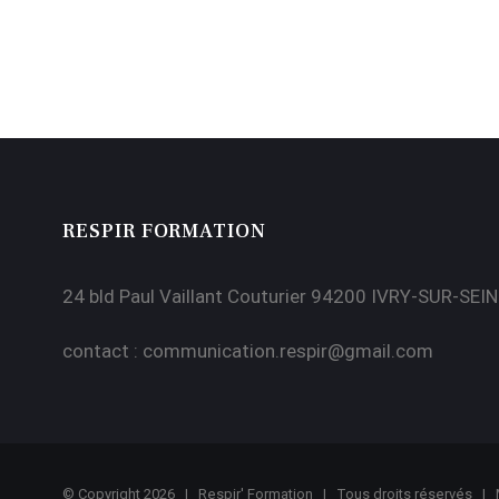
RESPIR FORMATION
24 bld Paul Vaillant Couturier 94200 IVRY-SUR-SEIN
contact :
communication.respir@gmail.com
© Copyright
2026 | Respir' Formation | Tous droits réservés |