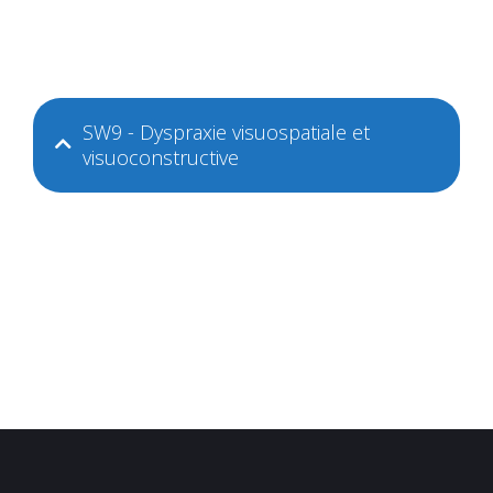
SW9 - Dyspraxie visuospatiale et
visuoconstructive