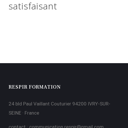
satisfaisant
RESPIR FORMATION
24 bld Paul Vaillant Couturier 94200 IVRY-SUR-
SEINE · France
contact :
communication.respir@gmail.com